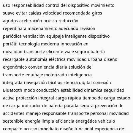
uso
responsabilidad
control del dispositivo
movimiento
suave
evitar caídas
velocidad recomendada
giros
agudos
aceleración brusca
reducción
repentina
almacenamiento adecuado
revisión
periódica
ventilación
equipaje inteligente
dispositivo
portátil
tecnología moderna
innovación en
movilidad
transporte eficiente
viaje seguro
batería
recargable
autonomía eléctrica
movilidad urbana
diseño
ergonómico
conveniencia diaria
solución de
transporte
equipaje motorizado
inteligencia
integrada
navegación fácil
asistencia digital
conexión
Bluetooth
modo conducción
estabilidad dinámica
seguridad
activa
protección integral
carga rápida
tiempo de carga
estado
de carga
indicador de batería
parada segura
prevención de
accidentes
manejo responsable
transporte personal
movilidad
sostenible
energía limpia
eficiencia energética
vehículo
compacto
acceso inmediato
diseño funcional
experiencia de