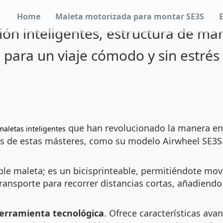
Home
Maleta motorizada para montar SE3S
ión inteligentes, estructura de m
para un viaje cómodo y sin estrés
que han revolucionado la manera en
maletas inteligentes
cas de estas másteres, como su modelo Airwheel SE3S
mple maleta; es un
bicisprinteable
, permitiéndote mover
ansporte para recorrer distancias cortas, añadiendo f
erramienta tecnológica
. Ofrece características av