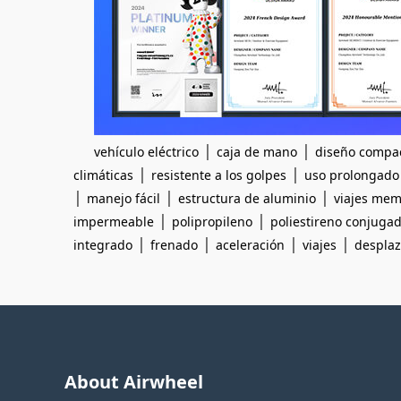
|
|
vehículo eléctrico
caja de mano
diseño compa
|
|
climáticas
resistente a los golpes
uso prolongado
|
|
|
manejo fácil
estructura de aluminio
viajes mem
|
|
impermeable
polipropileno
poliestireno conjuga
|
|
|
|
integrado
frenado
aceleración
viajes
despla
About Airwheel