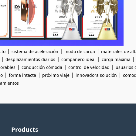
|
|
|
cto
sistema de aceleración
modo de carga
materiales de alt
|
|
|
desplazamientos diarios
compañero ideal
carga máxima
|
|
|
orables
conducción cómoda
control de velocidad
usuarios 
|
|
|
|
do
forma intacta
próximo viaje
innovadora solución
comod
zamientos
Products