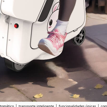
|
|
|
utomático
transporte inteligente
funcionalidades únicas
con