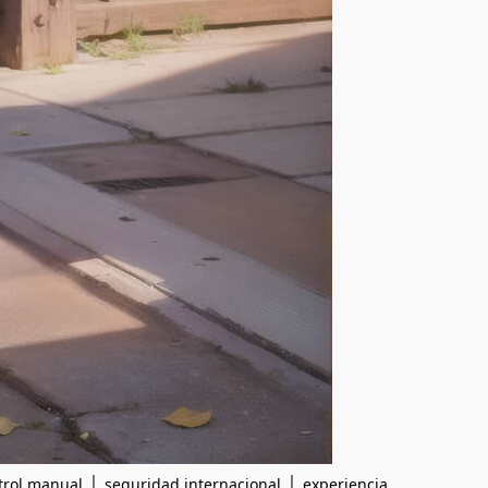
|
|
trol manual
seguridad internacional
experiencia