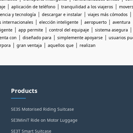
|
|
|
aje
aplicación de teléfono
tranquilidad a los viajeros
mover
|
|
encia y tecnología
descargar e instalar
viajes más cómodos
|
|
|
s internacionales
elección inteligente
aeropuerto
aventura
|
|
|
ligente
app permite
control del equipaje
sistema asegura
|
|
|
enta con
diseñado para
simplemente apoyarse
usuarios p
|
|
|
rpora
gran ventaja
aquellos que
realizan
Products
SE3S Motorised Riding Suitcase
SE3MiniT Ride on Motor Luggage
SE3T Smart Suitcase