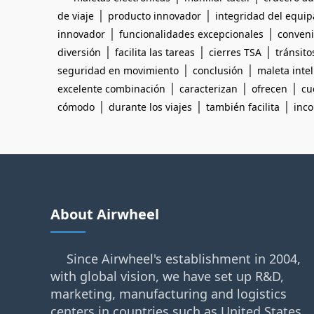
|
|
de viaje
producto innovador
integridad del equip
|
|
innovador
funcionalidades excepcionales
conveni
|
|
|
diversión
facilita las tareas
cierres TSA
tránsito
|
|
seguridad en movimiento
conclusión
maleta inte
|
|
|
excelente combinación
caracterizan
ofrecen
cu
|
|
|
cómodo
durante los viajes
también facilita
inco
About Airwheel
Since Airwheel's establishment in 2004,
with global vision, we have set up R&D,
marketing, manufacturing and logistics
centers in countries such as United States,