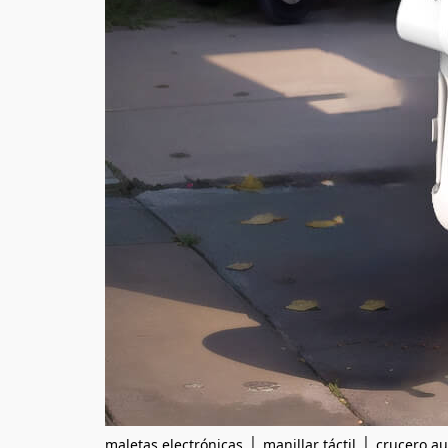
|
|
maletas electrónicas
manillar táctil
crucero a