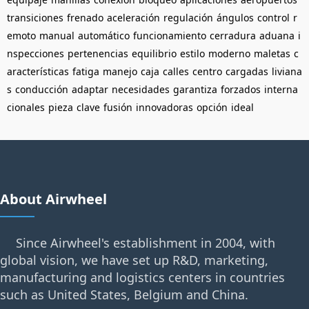
transiciones
frenado
aceleración
regulación
ángulos
control
r
emoto
manual
automático
funcionamiento
cerradura
aduana
i
nspecciones
pertenencias
equilibrio
estilo
moderno
maletas
c
aracterísticas
fatiga
manejo
caja
calles
centro
cargadas
liviana
s
conducción
adaptar
necesidades
garantiza
forzados
interna
cionales
pieza
clave
fusión
innovadoras
opción
ideal
About Airwheel
Since Airwheel's establishment in 2004, with
global vision, we have set up R&D, marketing,
manufacturing and logistics centers in countries
such as United States, Belgium and China.