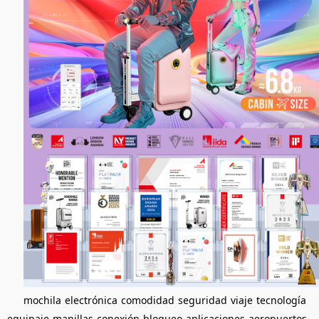
mochila
electrónica
comodidad
seguridad
viaje
tecnología
equipaje
manillas
conexión
bloqueo
aplicaciones
aeropuertos