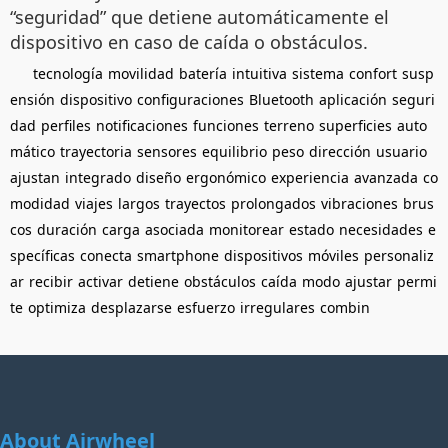
“seguridad” que detiene automáticamente el
dispositivo en caso de caída o obstáculos.
tecnología
movilidad
batería
intuitiva
sistema
confort
susp
ensión
dispositivo
configuraciones
Bluetooth
aplicación
seguri
dad
perfiles
notificaciones
funciones
terreno
superficies
auto
mático
trayectoria
sensores
equilibrio
peso
dirección
usuario
ajustan
integrado
diseño
ergonómico
experiencia
avanzada
co
modidad
viajes
largos
trayectos
prolongados
vibraciones
brus
cos
duración
carga
asociada
monitorear
estado
necesidades
e
specíficas
conecta
smartphone
dispositivos
móviles
personaliz
ar
recibir
activar
detiene
obstáculos
caída
modo
ajustar
permi
te
optimiza
desplazarse
esfuerzo
irregulares
combin
About Airwheel