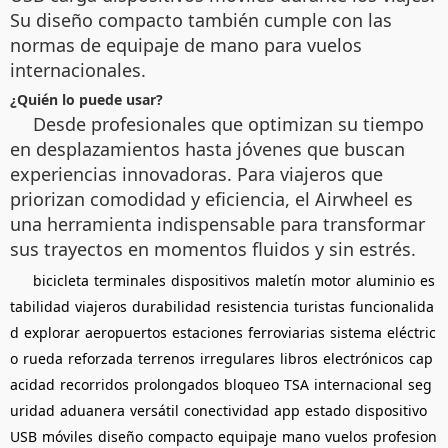
Su diseño compacto también cumple con las
normas de equipaje de mano para vuelos
internacionales.
¿Quién lo puede usar?
Desde profesionales que optimizan su tiempo
en desplazamientos hasta jóvenes que buscan
experiencias innovadoras. Para viajeros que
priorizan comodidad y eficiencia, el Airwheel es
una herramienta indispensable para transformar
sus trayectos en momentos fluidos y sin estrés.
bicicleta
terminales
dispositivos
maletín
motor
aluminio
es
tabilidad
viajeros
durabilidad
resistencia
turistas
funcionalida
d
explorar
aeropuertos
estaciones
ferroviarias
sistema
eléctric
o
rueda
reforzada
terrenos
irregulares
libros
electrónicos
cap
acidad
recorridos
prolongados
bloqueo
TSA
internacional
seg
uridad
aduanera
versátil
conectividad
app
estado
dispositivo
USB
móviles
diseño
compacto
equipaje
mano
vuelos
profesion