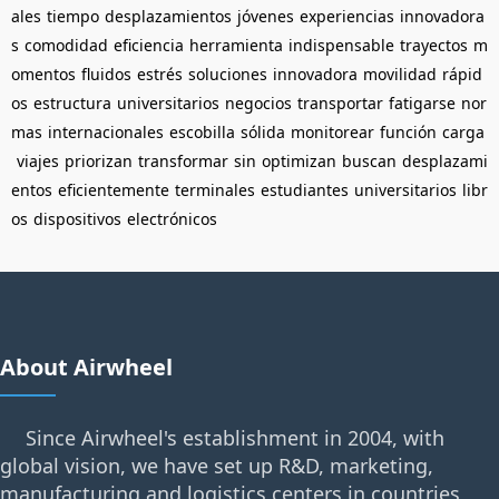
ales
tiempo
desplazamientos
jóvenes
experiencias
innovadora
s
comodidad
eficiencia
herramienta
indispensable
trayectos
m
omentos
fluidos
estrés
soluciones
innovadora
movilidad
rápid
os
estructura
universitarios
negocios
transportar
fatigarse
nor
mas
internacionales
escobilla
sólida
monitorear
función
carga
viajes
priorizan
transformar
sin
optimizan
buscan
desplazami
entos
eficientemente
terminales
estudiantes
universitarios
libr
os
dispositivos
electrónicos
About Airwheel
Since Airwheel's establishment in 2004, with
global vision, we have set up R&D, marketing,
manufacturing and logistics centers in countries