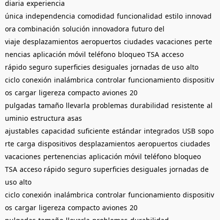
diaria
experiencia
única
independencia
comodidad
funcionalidad
estilo
innovad
ora combinación
solución innovadora
futuro del
viaje
desplazamientos
aeropuertos
ciudades
vacaciones
perte
nencias
aplicación móvil
teléfono
bloqueo TSA
acceso
rápido
seguro
superficies desiguales
jornadas de uso
alto
ciclo
conexión
inalámbrica
controlar
funcionamiento
dispositiv
os
cargar
ligereza
compacto
aviones
20
pulgadas
tamaño
llevarla
problemas
durabilidad
resistente
al
uminio
estructura
asas
ajustables
capacidad
suficiente
estándar
integrados
USB
sopo
rte
carga
dispositivos
desplazamientos
aeropuertos
ciudades
vacaciones
pertenencias
aplicación móvil
teléfono
bloqueo
TSA
acceso rápido
seguro
superficies desiguales
jornadas de
uso
alto
ciclo
conexión
inalámbrica
controlar
funcionamiento
dispositiv
os
cargar
ligereza
compacto
aviones
20