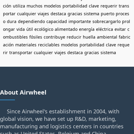
ción
utiliza
muchos
modelos
portabilidad
clave
requerir
trans
portar
cualquier
viajes
destaca
gracias
sistema
puerto
proces
o
dura
dependiendo
capacidad
importante
sobrecargarlo
prol
ongar
vida
útil
ecológico
alimentado
energía
eléctrica
evitar
c
ombustibles
fósiles
contribuye
reducir
huella
ambiental
fabric
ación
materiales
reciclables
modelos
portabilidad
clave
reque
rir
transportar
cualquier
viajes
destaca
gracias
sistema
About Airwheel
Since Airwheel's establishment in 2004, with
global vision, we have set up R&D, marketing,
manufacturing and logistics centers in countries
such as United States, Belgium and China.