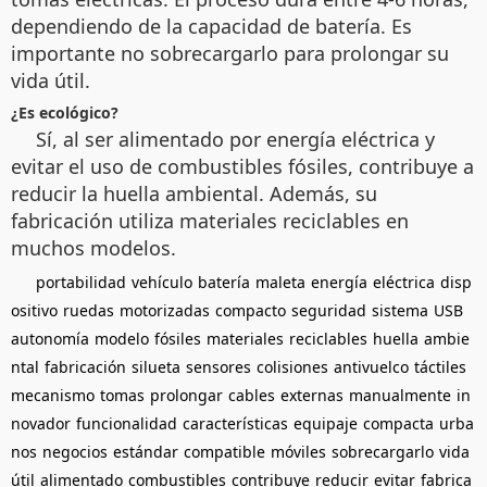
dependiendo de la capacidad de batería. Es
importante no sobrecargarlo para prolongar su
vida útil.
¿Es ecológico?
Sí, al ser alimentado por energía eléctrica y
evitar el uso de combustibles fósiles, contribuye a
reducir la huella ambiental. Además, su
fabricación utiliza materiales reciclables en
muchos modelos.
portabilidad
vehículo
batería
maleta
energía
eléctrica
disp
ositivo
ruedas
motorizadas
compacto
seguridad
sistema
USB
autonomía
modelo
fósiles
materiales
reciclables
huella
ambie
ntal
fabricación
silueta
sensores
colisiones
antivuelco
táctiles
mecanismo
tomas
prolongar
cables
externas
manualmente
in
novador
funcionalidad
características
equipaje
compacta
urba
nos
negocios
estándar
compatible
móviles
sobrecargarlo
vida
útil
alimentado
combustibles
contribuye
reducir
evitar
fabrica