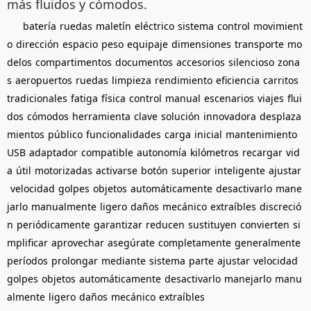
más fluidos y cómodos.
batería
ruedas
maletín
eléctrico
sistema
control
movimient
o
dirección
espacio
peso
equipaje
dimensiones
transporte
mo
delos
compartimentos
documentos
accesorios
silencioso
zona
s
aeropuertos
ruedas
limpieza
rendimiento
eficiencia
carritos
tradicionales
fatiga
física
control
manual
escenarios
viajes
flui
dos
cómodos
herramienta
clave
solución
innovadora
desplaza
mientos
público
funcionalidades
carga
inicial
mantenimiento
USB
adaptador
compatible
autonomía
kilómetros
recargar
vid
a
útil
motorizadas
activarse
botón
superior
inteligente
ajustar
velocidad
golpes
objetos
automáticamente
desactivarlo
mane
jarlo
manualmente
ligero
daños
mecánico
extraíbles
discreció
n
periódicamente
garantizar
reducen
sustituyen
convierten
si
mplificar
aprovechar
asegúrate
completamente
generalmente
períodos
prolongar
mediante
sistema
parte
ajustar
velocidad
golpes
objetos
automáticamente
desactivarlo
manejarlo
manu
almente
ligero
daños
mecánico
extraíbles