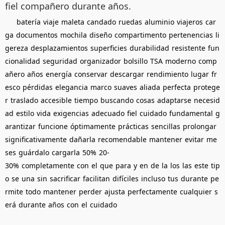
fiel compañero durante años.
batería
viaje
maleta
candado
ruedas
aluminio
viajeros
car
ga
documentos
mochila
diseño
compartimento
pertenencias
li
gereza
desplazamientos
superficies
durabilidad
resistente
fun
cionalidad
seguridad
organizador
bolsillo
TSA
moderno
comp
añero
años
energía
conservar
descargar
rendimiento
lugar
fr
esco
pérdidas
elegancia
marco
suaves
aliada
perfecta
protege
r
traslado
accesible
tiempo
buscando
cosas
adaptarse
necesid
ad
estilo
vida
exigencias
adecuado
fiel
cuidado
fundamental
g
arantizar
funcione
óptimamente
prácticas
sencillas
prolongar
significativamente
dañarla
recomendable
mantener
evitar
me
ses
guárdalo
cargarla
50%
20-
30%
completamente
con
el
que
para
y
en
de
la
los
las
este
tip
o
se
una
sin
sacrificar
facilitan
difíciles
incluso
tus
durante
pe
rmite
todo
mantener
perder
ajusta
perfectamente
cualquier
s
erá
durante
años
con
el
cuidado