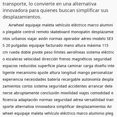
transporte, lo convierte en una alternativa
innovadora para quienes buscan simplificar sus
desplazamientos.
Airwheel
equipaje
maleta
vehículo
eléctrico
marco
alumini
o
plegable
control
remoto
skateboard
monopatin
desplazamie
ntos
urbanos
viajar
avión
normas
operador
aéreo
modelo
SE3
S
20 pulgadas
equipaje
facturado
mano
altura
máxima
115
cm
rueda
doble
pivote
peso
límites
aerolíneas
sistema
eléctric
o
escaleras
velocidad
dirección
frenos
magnéticos
seguridad
espacios
reducidos
superficie
plana
caminar
carga
diseño
inte
ligente
mecanismo
ajuste
altura
longitud
mango
personalizar
experiencia
necesidades
batería
recargable
autonomía
despla
zamientos
cortos
sistema
seguridad
accidentes
arrancar
dete
nerse
abruptamente
conclusión
movilidad
viajes
comodidad
e
ficiencia
adaptación
normas
seguridad
aérea
versatilidad
tran
sporte
alternativa
innovadora
simplificar
desplazamientos
Air
wheel
equipaje
maleta
vehículo
eléctrico
marco
aluminio
pleg