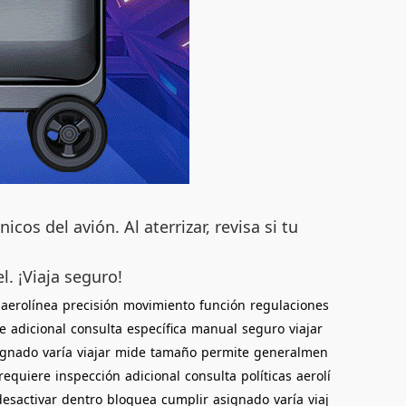
cos del avión. Al aterrizar, revisa si tu
l. ¡Viaja seguro!
aerolínea
precisión
movimiento
función
regulaciones
e
adicional
consulta
específica
manual
seguro
viajar
ignado
varía
viajar
mide
tamaño
permite
generalmen
requiere
inspección
adicional
consulta
políticas
aerolí
desactivar
dentro
bloquea
cumplir
asignado
varía
viaj