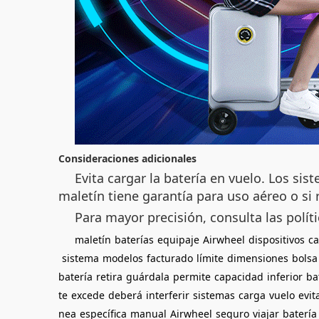
Consideraciones adicionales
Evita cargar la batería en vuelo. Los sist
maletín tiene garantía para uso aéreo o si 
Para mayor precisión, consulta las políti
maletín
baterías
equipaje
Airwheel
dispositivos
ca
sistema
modelos
facturado
límite
dimensiones
bolsa
batería
retira
guárdala
permite
capacidad
inferior
ba
te
excede
deberá
interferir
sistemas
carga
vuelo
evit
nea
específica
manual
Airwheel
seguro
viajar
batería