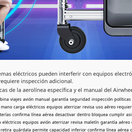
emas eléctricos pueden interferir con equipos electróni
requiere inspección adicional.
cas de la aerolínea específica y el manual del Airwhee
bina
viajes
avión
manual
garantía
seguridad
inspección
políticas
mano
carga
eléctricos
equipos
aterrizar
revisa
uso
aéreo
requier
terías
confirma
línea
aérea
desactivar
dentro
bloquea
cumplir
as
a
eléctricos
equipos
avión
aterrizar
revisa
maletín
garantía
aéreo
retira
guárdala
permite
capacidad
inferior
confirma
línea
aérea