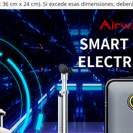
x 36 cm x 24 cm). Si excede esas dimensiones, debe