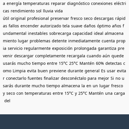
a
energía
temperaturas
reparar
diagnóstico
conexiones
eléctri
cas
rendimiento
sol
lluvia
vida
útil
original
profesional
preservar
fresco
seco
descargas
rápid
as
fallos
encender
autorizado
tela
suave
daños
óptimo
años
f
undamental
inestables
sobrecarga
capacidad
ideal
almacena
miento
lugar
problemas
detente
inmediatamente
cuenta
prop
ia
servicio
regularmente
exposición
prolongada
garantiza
pre
venir
descargar
completamente
recargala
cuando
aún
quede
usarás
mucho
tiempo
entre
15°C
25°C
Mantén
60%
detectas
c
omo
Limpia
evita
buen
previene
durante
general
Es
usar
evita
r
conectarlo
fuentes
finalizar
desconéctalo
para
mejor
Si
no
u
sarás
durante
mucho
tiempo
almacena
la
en
un
lugar
fresco
y
seco
con
temperaturas
entre
15°C
y
25°C
Mantén
una
carga
del