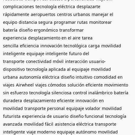
complicaciones
tecnología eléctrica
desplazarte
rápidamente
aeropuertos
centros urbanos
manejar el
equipo
distancia segura
programar rutas
monitorear
batería
diseño ergonómico
transformar
experiencia
desplazamiento en el aire
tarea
sencilla
eficiencia
innovación tecnológica
carga
movilidad
inteligente
equipaje inteligente
futuro del
transporte
conectividad móvil
interacción usuario-
dispositivo
tecnología aplicada al equipaje
movilidad
urbana
autonomía eléctrica
diseño intuitivo
comodidad en
viajes
Airwheel
viajes cómodos
solución eficiente
movimiento
sin esfuerzo
tecnología silenciosa
control inalámbrico
batería
duradera
desplazamiento eficiente
innovación en
movilidad
transporte personal
equipaje volador
movilidad
futurista
experiencia de usuario
diseño funcional
tecnología
avanzada
movilidad fácil
asistencia eléctrica
transporte
inteligente
viaje moderno
equipaje autónomo
movilidad