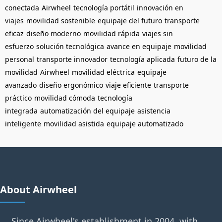
conectada
Airwheel
tecnología portátil
innovación en
viajes
movilidad sostenible
equipaje del futuro
transporte
eficaz
diseño moderno
movilidad rápida
viajes sin
esfuerzo
solución tecnológica
avance en equipaje
movilidad
personal
transporte innovador
tecnología aplicada
futuro de la
movilidad
Airwheel
movilidad eléctrica
equipaje
avanzado
diseño ergonómico
viaje eficiente
transporte
práctico
movilidad cómoda
tecnología
integrada
automatización del equipaje
asistencia
inteligente
movilidad asistida
equipaje automatizado
About Airwheel
Since Airwheel's establishment in 2004, with