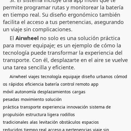
permite programar rutas y monitorear la batería
en tiempo real. Su diseño ergonómico también
facilita el acceso a tus pertenencias, asegurando
un viaje sin complicaciones.
El
Airwheel
no solo es una solución práctica
para mover equipaje; es un ejemplo de cómo la
tecnología puede transformar la experiencia del
transporte. Con él, desplazarte en el aire se vuelve
una tarea sencilla y eficiente.
Airwheel
viajes
tecnología
equipaje
diseño
urbanos
cómod
os
rápidos
eficiencia
batería
control remoto
app
móvil
autonomía
desplazamientos
cargas
pesadas
movimiento
solución
práctica
transporte
experiencia
innovación
sistema de
propulsión
estructura ligera
rodillos
tradicionales
alas
levitación
obstáculos
espacios
reducidos
tiempo real
acceso a pertenencias
viaje sin