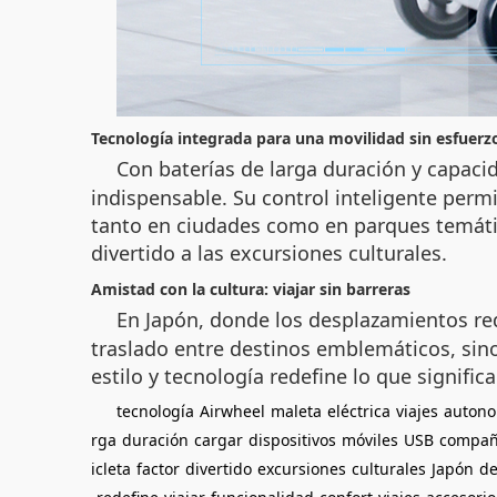
Tecnología integrada para una movilidad sin esfuerz
Con baterías de larga duración y capaci
indispensable. Su control inteligente permit
tanto en ciudades como en parques temátic
divertido a las excursiones culturales.
Amistad con la cultura: viajar sin barreras
En Japón, donde los desplazamientos req
traslado entre destinos emblemáticos, sino
estilo y tecnología redefine lo que significa
tecnología
Airwheel
maleta
eléctrica
viajes
autono
rga
duración
cargar
dispositivos
móviles
USB
compañ
icleta
factor
divertido
excursiones
culturales
Japón
de