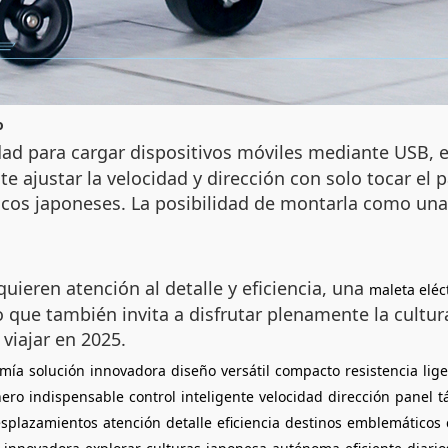
o
dad para cargar dispositivos móviles mediante USB, 
e ajustar la velocidad y dirección con solo tocar el p
os japoneses. La posibilidad de montarla como una b
uieren atención al detalle y eficiencia, una
maleta eléc
 que también invita a disfrutar plenamente la cultu
 viajar en 2025.
mía
solución
innovadora
diseño
versátil
compacto
resistencia
lig
ero
indispensable
control
inteligente
velocidad
dirección
panel
t
splazamientos
atención
detalle
eficiencia
destinos
emblemáticos