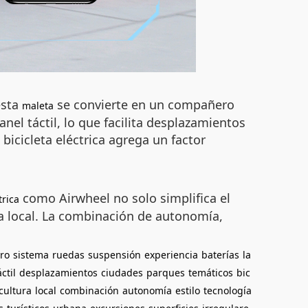
esta
se convierte en un compañero
maleta
anel táctil, lo que facilita desplazamientos
icicleta eléctrica agrega un factor
como Airwheel no solo simplifica el
trica
ra local. La combinación de autonomía,
ero
sistema
ruedas
suspensión
experiencia
baterías
la
áctil
desplazamientos
ciudades
parques
temáticos
bic
cultura
local
combinación
autonomía
estilo
tecnología