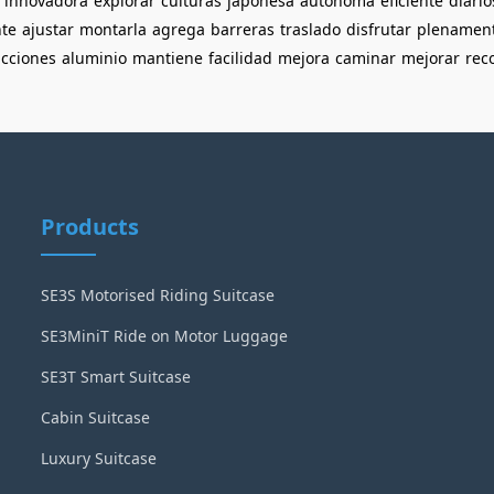
innovadora
explorar
culturas
japonesa
autónoma
eficiente
diario
te
ajustar
montarla
agrega
barreras
traslado
disfrutar
plenamen
icciones
aluminio
mantiene
facilidad
mejora
caminar
mejorar
rec
Products
SE3S Motorised Riding Suitcase
SE3MiniT Ride on Motor Luggage
SE3T Smart Suitcase
Cabin Suitcase
Luxury Suitcase