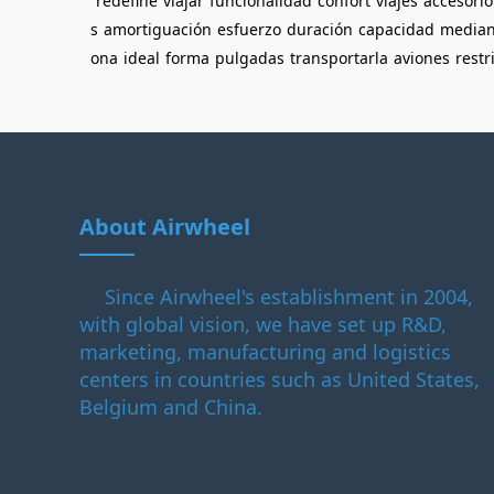
redefine
viajar
funcionalidad
confort
viajes
accesorio
s
amortiguación
esfuerzo
duración
capacidad
median
ona
ideal
forma
pulgadas
transportarla
aviones
restr
About Airwheel
Since Airwheel's establishment in 2004,
with global vision, we have set up R&D,
marketing, manufacturing and logistics
centers in countries such as United States,
Belgium and China.