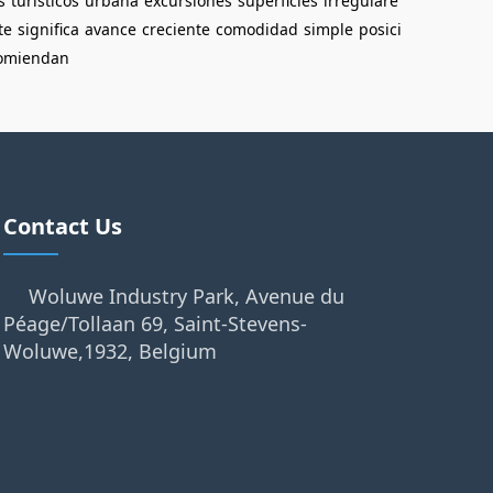
s
turísticos
urbana
excursiones
superficies
irregulare
te
significa
avance
creciente
comodidad
simple
posici
omiendan
Contact Us
Woluwe Industry Park, Avenue du
Péage/Tollaan 69, Saint-Stevens-
Woluwe,1932, Belgium