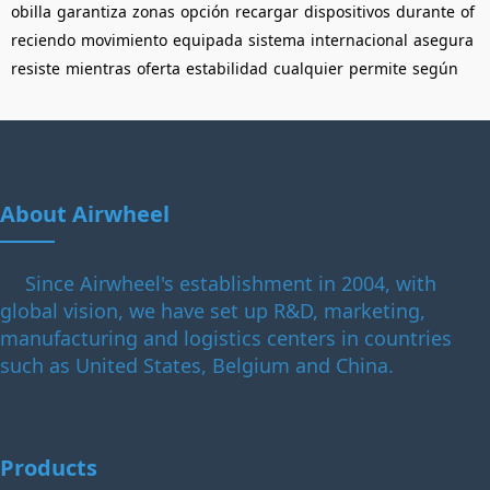
obilla
garantiza
zonas
opción
recargar
dispositivos
durante
of
reciendo
movimiento
equipada
sistema
internacional
asegura
resiste
mientras
oferta
estabilidad
cualquier
permite
según
About Airwheel
Since Airwheel's establishment in 2004, with
global vision, we have set up R&D, marketing,
manufacturing and logistics centers in countries
such as United States, Belgium and China.
Products