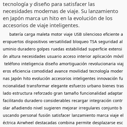
tecnología y diseño para satisfacer las
necesidades modernas de viaje. Su lanzamiento
en Japón marca un hito en la evolución de los
accesorios de viaje inteligentes.
batería
carga
maleta
motor
viaje
USB
silencioso
eficiente
a
eropuertos
dispositivos
versatilidad
bloqueo
TSA
seguridad
al
uminio
duradero
golpes
ruedas
estabilidad
superficie
extensi
ón
altura
necesidades
usuario
acceso
interior
aplicación
móvil
teléfono
inteligencia
diseño
amortiguación
revolucionaria
viaj
eros
eficiencia
comodidad
avance
movilidad
tecnología
moder
nas
Japón
hito
evolución
accesorios
inteligentes
innovación
fu
ncionalidad
transformar
elegante
esfuerzo
urbano
bienes
tras
lado
estructura
reforzado
gran
tamaño
funcionalidad
adaptar
facilitando
duradero
considerables
recargar
integración
contr
olar
añadiendo
nivel
sugieren
mejorar
irregulares
conjunto
b
uscando
personal
fusión
satisfacer
lanzamiento
marca
viaje
el
éctrica
Airwheel
destacadas
combina
permite
desplazarse
esc