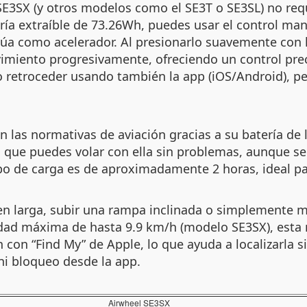
SE3SX (y otros modelos como el SE3T o SE3SL) no req
ría extraíble de 73.26Wh, puedes usar el control ma
úa como acelerador. Al presionarlo suavemente con l
vimiento progresivamente, ofreciendo un control pre
retroceder usando también la app (iOS/Android), per
las normativas de aviación gracias a su batería de l
 que puedes volar con ella sin problemas, aunque se r
po de carga es de aproximadamente 2 horas, ideal pa
en larga, subir una rampa inclinada o simplemente m
dad máxima de hasta 9.9 km/h (modelo SE3SX), esta m
con “Find My” de Apple, lo que ayuda a localizarla s
i bloqueo desde la app.
Airwheel SE3SX