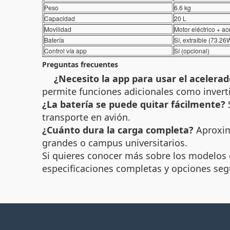
Peso
6.6 kg
Capacidad
20 L
Movilidad
Motor eléctrico + a
Batería
Sí, extraíble (73.26
Control vía app
Sí (opcional)
Preguntas frecuentes
¿Necesito la app para usar el acelerad
permite funciones adicionales como invertir
¿La batería se puede quitar fácilmente?
S
transporte en avión.
¿Cuánto dura la carga completa?
Aproxim
grandes o campus universitarios.
Si quieres conocer más sobre los modelos di
especificaciones completas y opciones seg