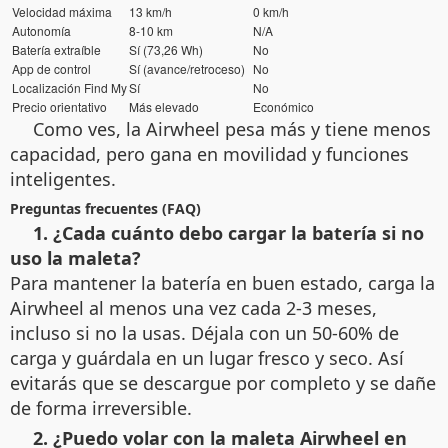
Velocidad máxima
13 km/h
0 km/h
Autonomía
8-10 km
N/A
Batería extraíble
Sí (73,26 Wh)
No
App de control
Sí (avance/retroceso)
No
Localización Find My
Sí
No
Precio orientativo
Más elevado
Económico
Como ves, la Airwheel pesa más y tiene menos
capacidad, pero gana en movilidad y funciones
inteligentes.
Preguntas frecuentes (FAQ)
1. ¿Cada cuánto debo cargar la batería si no
uso la maleta?
Para mantener la batería en buen estado, carga la
Airwheel al menos una vez cada 2-3 meses,
incluso si no la usas. Déjala con un 50-60% de
carga y guárdala en un lugar fresco y seco. Así
evitarás que se descargue por completo y se dañe
de forma irreversible.
2. ¿Puedo volar con la maleta Airwheel en