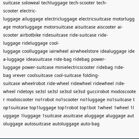
suitcase
soloweal
techluggage
tech-scooter
tech-
scooter
electric-
luggage
ailuggage
electricluggage
electricsuitcase
motorlugg
age
motorluggage
motorsuitcase
aisuitcase
aiscooter
ai-
scooter
airbotbike
ridesuitcase
ride-suitcase
ride-
luggage
rideluggage
cool-
luggage
coolluggage
iairwheel
airwheelstore
idealuggage
ide
a-luggage
ideasuitcase
ride-bag
ridebag
power-
luggage
power-suitcase
minielectricscooter
ridebag
ride-
bag
vrever
coolsuitcase
cool-suitcase
folding-
suitcase
wheelrobot
ride-wheel
ridewheel
ridewheel
ride-
wheel
ridetoys
se3sl
se3sl
se3sd
se3sd
guccirobot
modoscoote
r
modoscooter
no1robot
no1scooter
no1luggage
no1suitcase
t
op1suitcase
top1luggage
top1robot
top1bot
1wheel
1wheel
1l
uggage
1luggage
1suitcase
asuitcase
aluggage
aluggage
aut
oluggage
autosuitcase
autoluggage
auto-bag