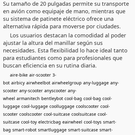
Su tamaño de 20 pulgadas permite su transporte
en avión como equipaje de mano, mientras que
su sistema de patinete eléctrico ofrece una
alternativa rápida para moverse por ciudades.
Los usuarios destacan la comodidad al poder
ajustar la altura del manillar según sus
necesidades. Esta flexibilidad lo hace ideal tanto
para estudiantes como para profesionales que
buscan eficiencia en su rutina diaria.
aire-bike
air-scooter
3-
bot
airbicy
airwheelbot
airwheelgroup
any-luggage
any-
scooter
any-scooter
anyscooter
any-
wheel
armanitech
bentleybot
cool-bag
cool-bag
cool-
luggage
cool-luggage
coolluggage
coolscooter
cool-
scooter
coolscooter
cool-suitcase
coolsuitcase
cool-
suitcase
cool-toy
electricbag
eairwheel
cool-toys
smart-
bag
smart-robot
smartluggage
smart-suitcase
smart-